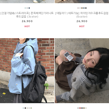
[간절기템🍥/스트라이프] 쫀득배색단가라니트
[데일리🤍/세트가능] 하이틴자수크롭후드집업
후드집업 (3color)
(5color)
26,900
26,900