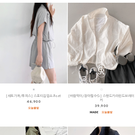
[세트가격/투피스] 스포티집업쇼츠set
[바람막이/장마필수💦] 스탠드카라윈드브레이
커
46,900
39,900