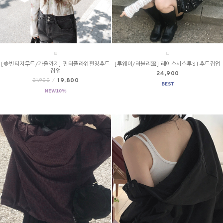
[🍓빈티지무드/가을까지] 핀터플라워펀칭후드
[투웨이/러블리💌] 레이스시스루ST후드집업
집업
24,900
19,800
21,900
/