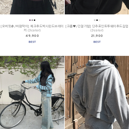
[오버핏🍇/바람막이] 체크후드박시윈드브레이
[크롭🖤/간절기템] 단추포인트투웨이후드집업
커 (3color)
(3color)
49,900
21,900