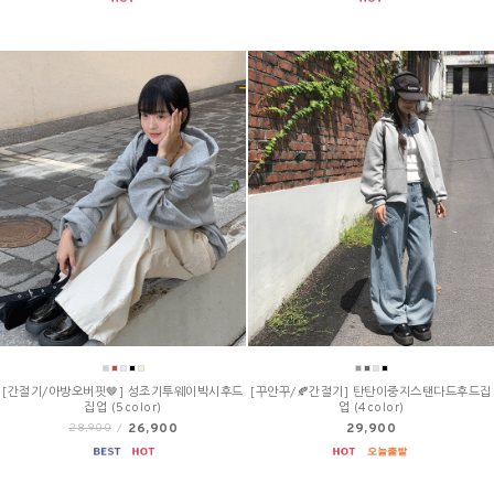
[간절기/아방오버핏🤎] 성조기투웨이박시후드
[꾸안꾸/🍂간절기] 탄탄이중지스탠다드후드집
집업 (5color)
업 (4color)
26,900
29,900
28,900
/