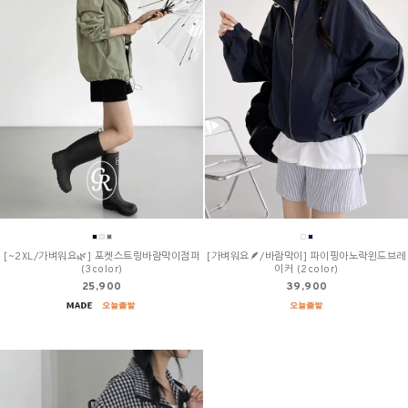
[~2XL/가벼워요🌿] 포켓스트링바람막이점퍼
[가벼워요🪶/바람막이] 파이핑아노락윈드브레
(3color)
이커 (2color)
25,900
39,900