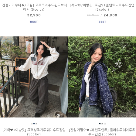
[간절기아우터🍀/고퀄] 고프코어후드윈드브레
[폭닥🐰/아방핏] 포근ST팬던트니트후드집업
이커 (5color)
(5color)
32,900
24,900
28,900
/
[기획🖤/아방핏] 크랙성조기투웨이후드집업
[간절기필수🍁/패턴포인트] 플라워투웨이루즈
(3color)
후드집업 (3color)