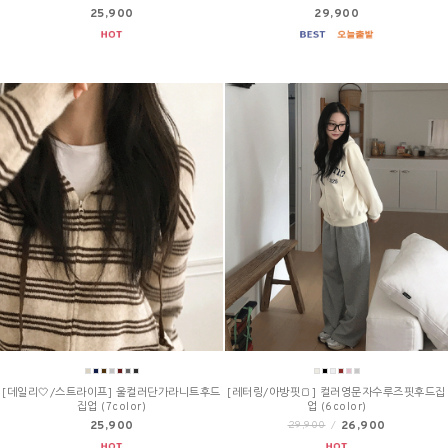
25,900
29,900
[데일리🤍/스트라이프] 울컬러단가라니트후드
[레터링/아방핏🍞] 컬러영문자수루즈핏후드집
집업 (7color)
업 (6color)
25,900
26,900
29,900
/