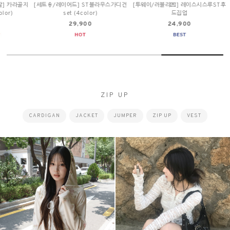
[💛리본스트랩/반팔] 펀칭니트볼레로가
[🍧살안타템/브이넥] 스카시프릴여리니
[여름가디건
디건 (3color)
트가디건 (5color)
니
36,900
21,900
ZIP UP
CARDIGAN
JACKET
JUMPER
ZIP UP
VEST