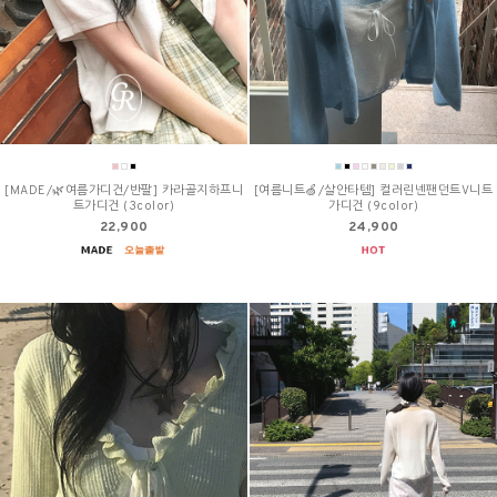
[MADE/🌿여름가디건/반팔] 카라골지하프니
[여름니트🍏/살안타템] 컬러린넨팬던트V니트
트가디건 (3color)
가디건 (9color)
22,900
24,900