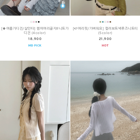
[🍀여름가디건/살안타] 썸머여리골지R니트가
[🍉여리핏/가벼워요] 컬러보트넥루즈니트티
디건 (4color)
(5color)
18,900
21,900