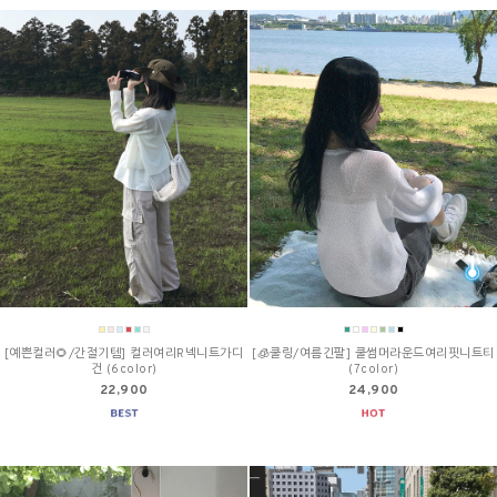
[예쁜컬러🌻/간절기템] 컬러여리R넥니트가디
[🧊쿨링/여름긴팔] 쿨썸머라운드여리핏니트티
건 (6color)
(7color)
22,900
24,900