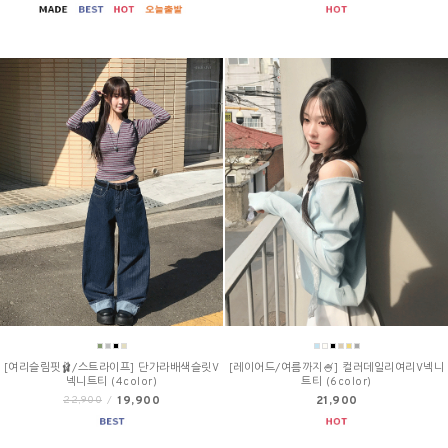
[여리슬림핏🩰/스트라이프] 단가라배색슬릿V
[레이어드/여름까지🍧] 컬러데일리여리V넥니
넥니트티 (4color)
트티 (6color)
19,900
21,900
22,900
/