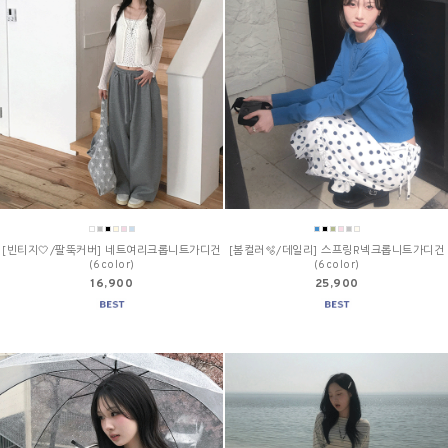
[빈티지🤍/팔뚝커버] 네트여리크롭니트가디건
[봄컬러🫧/데일리] 스프링R넥크롭니트가디건
(6color)
(6color)
16,900
25,900