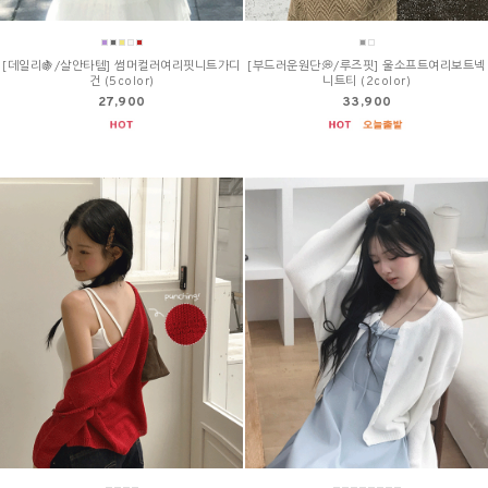
[데일리🍇/살안타템] 썸머컬러여리핏니트가디
[부드러운원단💭/루즈핏] 울소프트여리보트넥
건 (5color)
니트티 (2color)
27,900
33,900