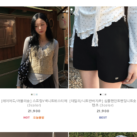
[레이어드/러블리🌼] 스프링V넥니트뷔스티에
[데일리/니트반바지💭] 심플팬던트밴딩니트숏
(3color)
팬츠 (3color)
21,900
21,900