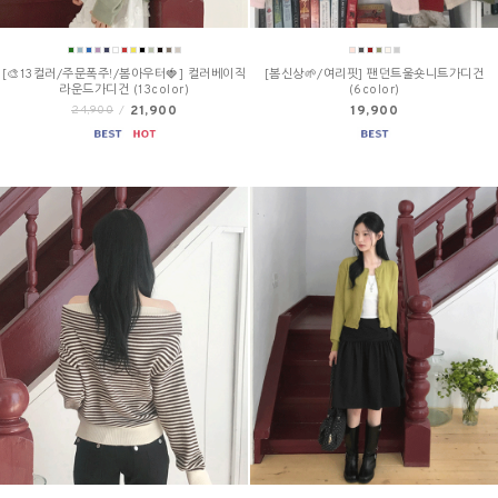
[🎨13컬러/주문폭주!/봄아우터🍓] 컬러베이직
[봄신상🌱/여리핏] 팬던트울숏니트가디건
라운드가디건 (13color)
(6color)
21,900
19,900
24,900
/