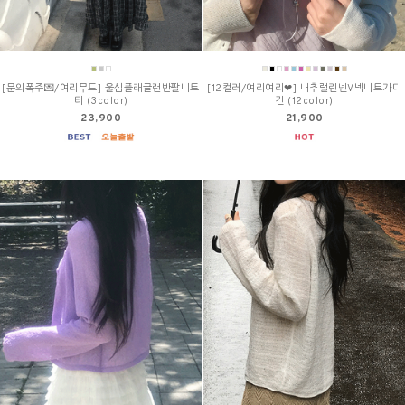
[문의폭주💌/여리무드] 울심플래글런반팔니트
[12컬러/여리여리❤] 내추럴린넨V넥니트가디
티 (3color)
건 (12color)
23,900
21,900