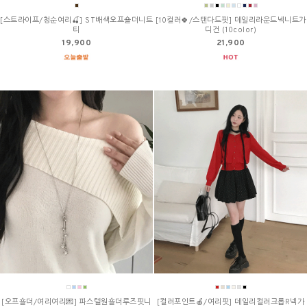
[스트라이프/청순여리🍒] ST배색오프숄더니트
[10컬러🍀/스탠다드핏] 데일리라운드넥니트가
티
디건 (10color)
19,900
21,900
[오프숄더/여리여리💌] 파스텔원숄더루즈핏니
[컬러포인트🍎/여리핏] 데일리컬러크롭R넥가