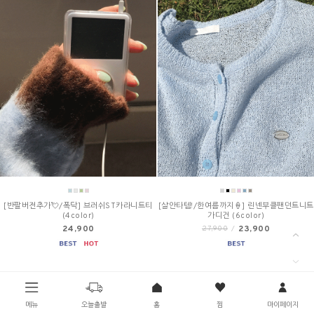
[반팔버전추가💘/폭닥] 브러쉬ST카라니트티
[살안타템!/한여름까지🍦] 린넨부클팬던트니트
(4color)
가디건 (6color)
24,900
23,900
27,900
/
메뉴
오늘출발
홈
찜
마이페이지