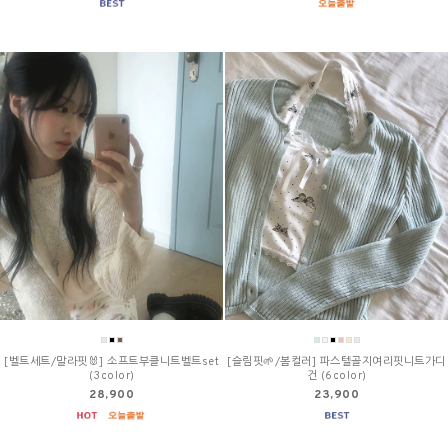
[벨트세트/말라핏🐰] 소프트부클니트벨트set
[슬림핏🌱/봄컬러] 파스텔골지여리핏니트가디
(3color)
건 (6color)
28,900
23,900