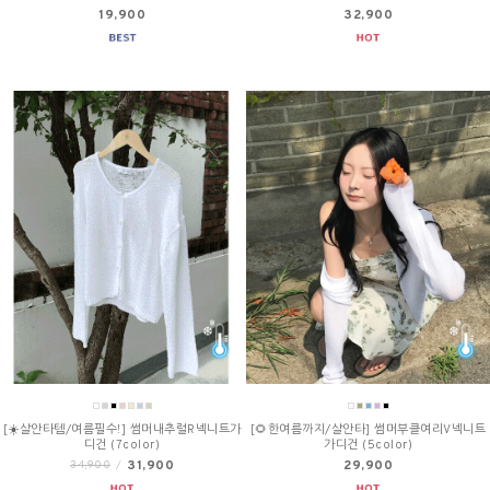
19,900
32,900
[☀️살안타템/여름필수!] 썸머내추럴R넥니트가
[🌻한여름까지/살안타] 썸머부클여리V넥니트
디건 (7color)
가디건 (5color)
31,900
29,900
34,900
/