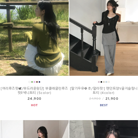
[여리루즈핏🕊/부드러운원단] 부클래글런루즈
[딸기우유🍓🥛/말라핏!] 팬던트양V골지슬림니
핏R넥니트티 (5color)
트티 (4color)
24,900
21,900
24,900
/