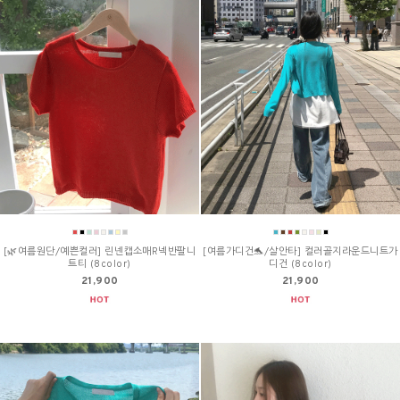
[🌿여름원단/예쁜컬러] 린넨캡소매R넥반팔니
[여름가디건🐬/살안타] 컬러골지라운드니트가
트티 (8color)
디건 (8color)
21,900
21,900