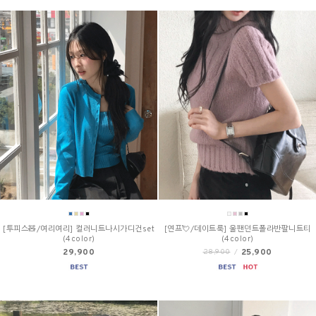
[투피스🧸/여리여리] 컬러니트나시가디건set
[연프💘/데이트룩] 울팬던트폴라반팔니트티
(4color)
(4color)
29,900
25,900
28,900
/