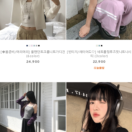
[🍓봄준비/여리여리] 울팬던트크롭니트가디건
[빈티지/레이어드🤍] 네트롤링루즈핏니트나시
(6color)
티 (3color)
24,900
22,900