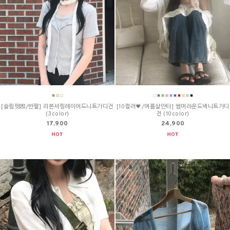
[슬림핏💌/반팔] 리본셔링레이어드니트가디건
[10컬러💗/여름살안타] 썸머라운드넥니트가디
(3color)
건 (10color)
17,900
24,900