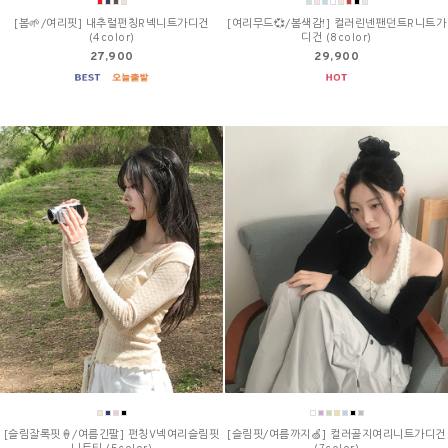
[봄🌱/여리핏] 내추럴펀칭R넥니트가디건
[여리무드💞/봄색감!] 컬러린넨팬던트R니트가
(4color)
디건 (8color)
27,900
29,900
[슬림잘록핏🍦/여름긴팔] 펀칭V넥여리슬림핏
[슬림핏/여름까지🍏] 컬러골지여리니트가디건