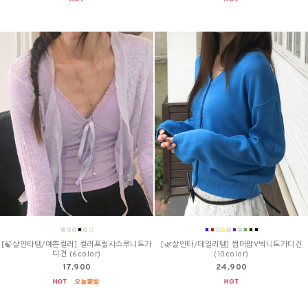
[🍃살안타템/예쁜컬러] 컬러프릴시스루니트가
[🌿살안타/데일리템] 썸머팝V넥니트가디건
디건 (6color)
(10color)
17,900
24,900