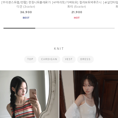
[🍧살안타템/브이넥] 스카시프릴여리니
[여름가디건🐬/살안타] 컬러골지라운드
[살안타템/
트가디건 (5color)
니트가디건 (8color)
니트
21,900
21,900
KNIT
TOP
CARDIGAN
VEST
DRESS