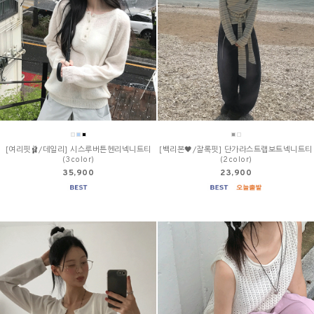
[여리핏🩰/데일리] 시스루버튼헨리넥니트티
[백리본🖤/잘록핏] 단가라스트랩보트넥니트티
(3color)
(2color)
35,900
23,900