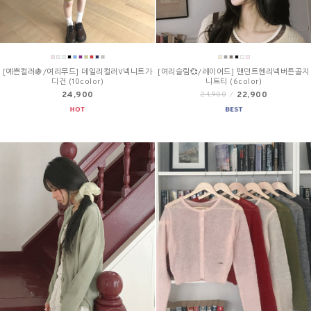
[예쁜컬러🍇/여리무드] 데일리컬러V넥니트가
[여리슬림💞/레이어드] 팬던트헨리넥버튼골지
디건 (10color)
니트티 (6color)
24,900
22,900
24,900
/