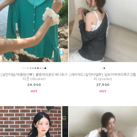
[살안타템/여름원단💙] 쿨썸머라운드넥니트가
[레이어드/살안타템💭] 딥브이넥여리루즈긴팔
디건 (10color)
티 (2color)
24,900
27,900