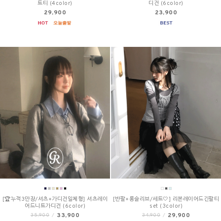
트티 (4color)
디건 (6color)
29,900
23,900
[🏆누적3만장/셔츠+가디건일체형] 셔츠레이
[반팔+롱슬리브/세트🤍] 리본레이어드긴팔티
어드니트가디건 (6color)
set (3color)
33,900
29,900
35,900
/
34,900
/