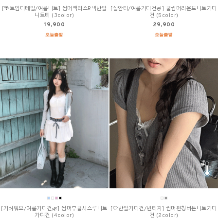
[🌴트임디테일/여름니트] 썸머백리스R넥반팔
[살안타/여름가디건🍧] 쿨썸머라운드니트가디
니트티 (3color)
건 (5color)
19,900
29,900
[가벼워요/여름가디건🌿] 썸머부클시스루니트
[🤍반팔가디건/빈티지] 썸머펀칭버튼니트가디
가디건 (4color)
건 (2color)