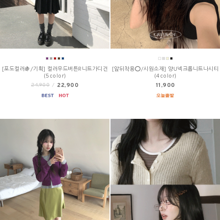
[포도컬러🍇/기획] 컬러우드버튼R니트가디건
[앞뒤착용⭕/시원소재] 양U넥크롭니트나시티
(5color)
(4color)
22,900
11,900
24,900
/