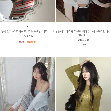
[🌴휴양지/스트라이프] 컬러배색ST니트나시티
[🥛레이어드세트/플라워패턴] 메쉬플로럴나시
가디건set
13,900
28,900