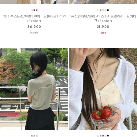
[💛리본스트랩/반팔] 펀칭니트볼레로가디건
[🍧살안타템/브이넥] 스카시프릴여리니트가디
(3color)
건 (5color)
36,900
21,900