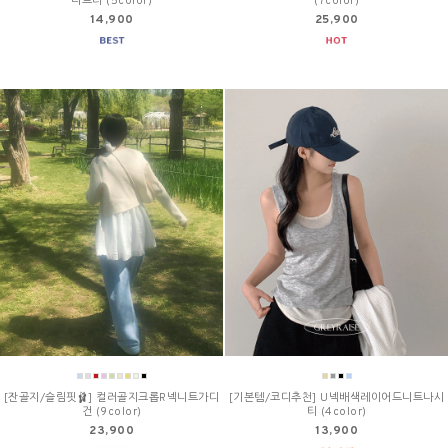
니트티 (5color)
(7color)
14,900
25,900
[잔골지/슬림핏🩰] 컬러골지크롭R넥니트가디
[기본템/코디추천] U넥배색레이어드니트나시
건 (9color)
티 (4color)
23,900
13,900