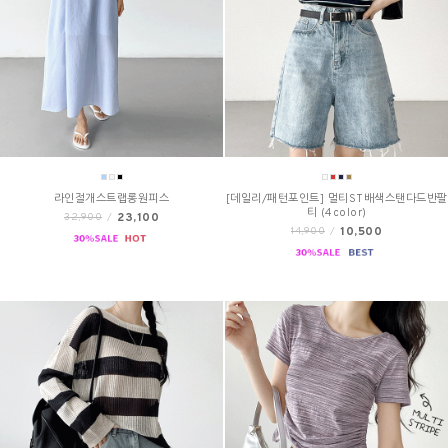
라인절개스트랩롱원피스
[데일리/패턴포인트] 멀티ST배색스탠다드반팔
티 (4color)
23,100
32,900
/
10,500
14,900
/