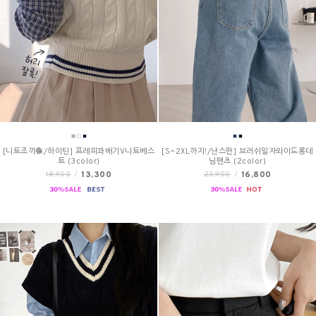
[니트조끼🧶/하이틴] 프레피꽈배기V니트베스
[S~2XL까지!/난스판] 브러쉬일자와이드롱데
트 (3color)
님팬츠 (2color)
13,300
16,800
18,900
/
23,900
/