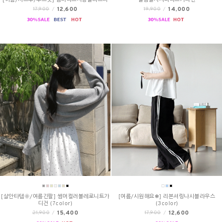
[여름/시스루/루즈핏] 썸머니트지롱슬리브티
슬림골지지퍼니트가디건
12,600
14,000
17,900
/
19,900
/
[살안타템🌞/여름긴팔] 썸머컬러볼레로니트가
[여름/시원해요❄] 리본셔링나시블라우스
디건 (7color)
(3color)
15,400
12,600
21,900
/
17,900
/