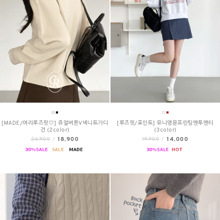
[MADE/여리루즈핏🤍] 쥬얼버튼V넥니트가디
[루즈핏/포인트] 유니영문프린팅맨투맨티
건 (2color)
(3color)
18,900
14,000
26,900
/
19,900
/