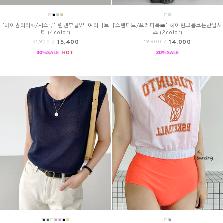
[하이퀄리티✨/시스루] 린넨부클V넥여리니트
[스탠다드/프레피룩💼] 하이틴크롭코튼반팔셔
티 (4color)
츠 (2color)
15,400
14,000
21,900
/
19,900
/