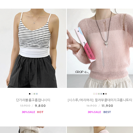
단가라볼륨크롭캡나시티
[시스루/여리여리] 컬러부클데미지크롭니트티
9,800
11,900
13,900
/
16,900
/