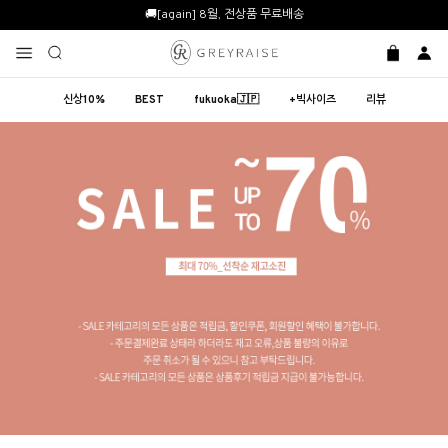
🚚[again] 8월, 전상품 무료배송
신상10%
BEST
fukuoka🇯🇵
+빅사이즈
리뷰