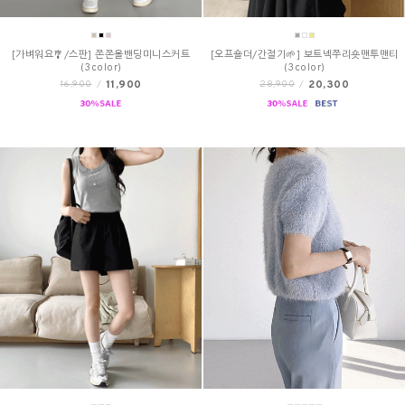
[가벼워요🎐/스판] 쫀쫀올밴딩미니스커트
[오프숄더/간절기🌱] 보트넥쭈리숏맨투맨티
(3color)
(3color)
11,900
20,300
16,900
/
28,900
/