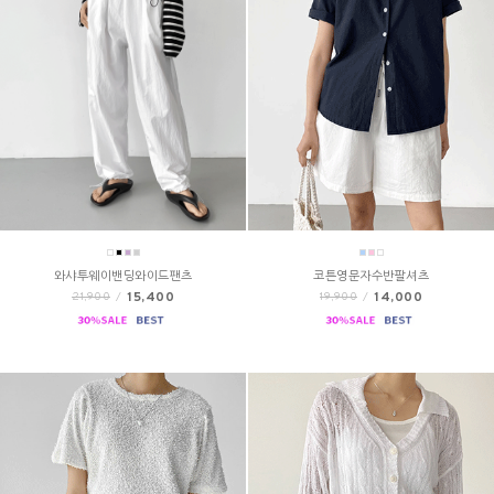
와샤투웨이밴딩와이드팬츠
코튼영문자수반팔셔츠
15,400
14,000
21,900
/
19,900
/