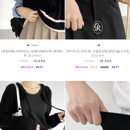
[프레피룩/레이어드] 꽈배기배색V넥니트베스
[빅사이즈/꾸안꾸] 고밀도코튼핀턱미들스커트
트 (5color)
(2color)
12,600
18,200
17,900
/
25,900
/