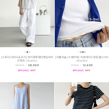
[스포티/와이드&조거] 파이핑투웨이밴딩와이
[러블리🎀/스퀘어넥] 리본레이스펀칭캡나시티
드팬츠 (3color)
(4color)
28,000
12,600
39,900
/
17,900
/