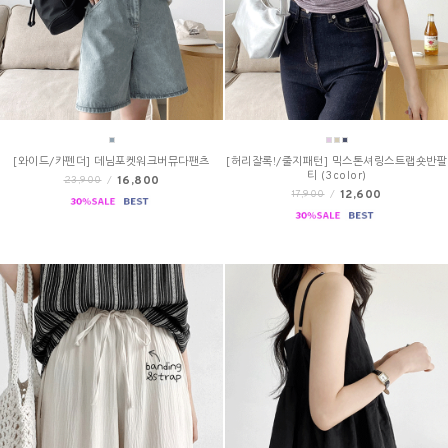
[와이드/카펜더] 데님포켓워크버뮤다팬츠
[허리잘록!/줄지패턴] 믹스톤셔링스트랩숏반팔
티 (3color)
16,800
23,900
/
12,600
17,900
/