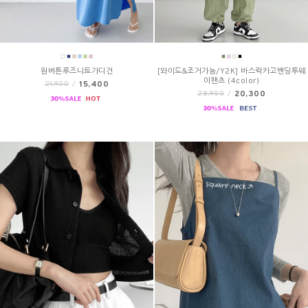
원버튼루즈니트가디건
[와이드&조거가능/Y2K] 바스락카고밴딩투웨
이팬츠 (4color)
15,400
21,900
/
20,300
28,900
/