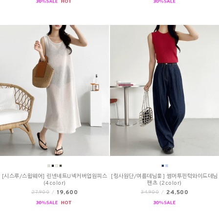
[시스루/스윔웨어] 린넨네트U넥커버업원피스
[링사원단/여름데님👖] 썸머투핀턱와이드데님
(4color)
팬츠 (2color)
19,600
24,500
27,900
/
34,900
/