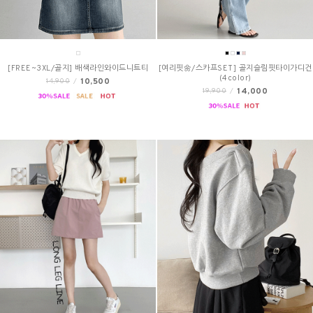
[FREE~3XL/골지] 배색라인와이드니트티
[여리핏🌼/스카프SET] 골지슬림핏타이가디건
(4color)
10,500
14,900
/
14,000
19,900
/