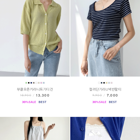
부클오픈카라니트가디건
컬러단가라U넥반팔티
13,300
7,000
18,900
/
9,900
/