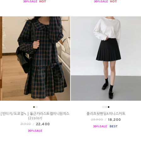
[빈티지/도쿄걸🍡] 둥근카라스트랩미니원피스
플리츠뒷밴딩A미니스커트
(2color)
18,200
25,900
/
22,400
31,900
/