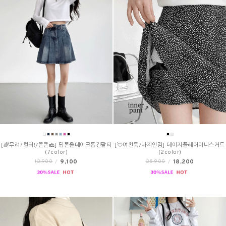
[🌈무려7컬러!/쫀쫀🧀] 딥톤올데이크롭긴팔티
[💘여친룩/바지안감] 데이지플레어미니스커트
(7color)
(2color)
9,100
18,200
12,900
/
25,900
/