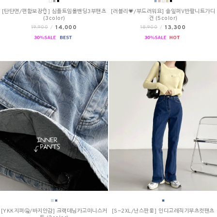
[탄탄면/편함보장👌] 심플트임올밴딩3부팬츠
[러블리💗/부드러워요] 솔잎퍼V반팔니트가디
(3color)
건 (5color)
14,000
13,300
19,900
/
18,900
/
[YKK지퍼🤐/바지안감] 크랙데님카고미니스커
[S~2XL/난스판👖] 인디고레직기부츠컷팬츠