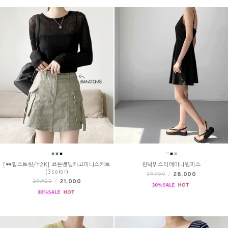
[🕶️힙스트릿/Y2K] 코튼밴딩카고미니스커트
핀턱뷔스티에미니원피스
(3color)
28,000
39,900
/
21,000
29,900
/