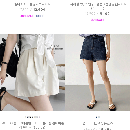
썸머비비드롤링니트나시티
[허리잘록!/프린팅] 영문크롭밴딩캡나시티
(2color)
12,600
17,900
/
9,100
12,900
/
[🌈무려7컬러!/여름반바지] 코튼더블핀턱버튼
썸머마데님워싱숏팬츠
하프팬츠 (7color)
18,900
26,900
/