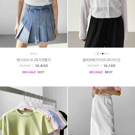
캔디꼬리사니트지반팔티
썸머꽈배기카라니트가디건
16,800
16,100
23,900
/
22,900
/