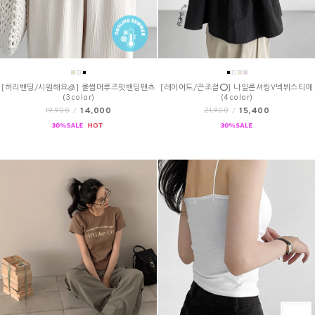
[허리밴딩/시원해요🧊] 쿨썸머루즈핏밴딩팬츠
[레이어드/끈조절⭕] 나일론셔링V넥뷔스티에
(3color)
(4color)
14,000
15,400
19,900
/
21,900
/