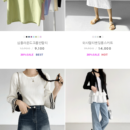
심플라운드크롭반팔티
와샤멀티밴딩롱스커트
9,100
14,000
12,900
/
19,900
/