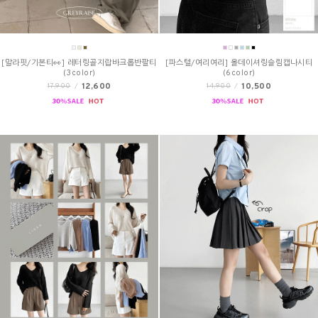
[말라핏/기본티👀] 레터링골지랍바크롭반팔티
[파스텔/여리여리] 올데이셔링슬림캡나시티
(3color)
(6color)
12,600
10,500
17,900
/
14,900
/