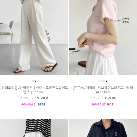
[허리조절👌/하비추천!] 썸머비조투핀턱와이드
[쫀쫀🧀/데일리] 엠보웨이브라운드반팔티
팬츠 (2color)
(4color)
19,200
11,900
31,900
/
16,900
/