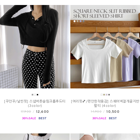
[꾸안꾸/날씬핏] 스냅버튼슬림크롭후드티
[여리핏💕/편안한착용감] 스퀘어넥절개골지반
(3color)
팔티 (4color)
12,600
10,500
17,900
/
14,900
/