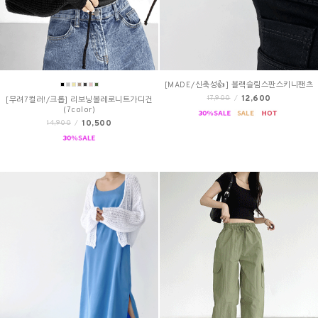
[MADE/신축성👍] 블랙슬림스판스키니팬츠
12,600
17,900
/
[무려7컬러!/크롭] 리보닝볼레로니트가디건
(7color)
10,500
14,900
/