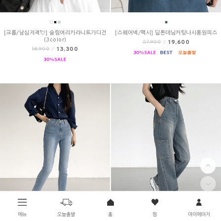
[크롭/남심저격💘] 슬림여리카라니트가디건
[스퀘어넥/맥시] 딥톤데님커팅나시롱원피스
(3color)
19,600
27,900
/
13,300
18,900
/
메뉴
오늘출발
홈
찜
마이페이지