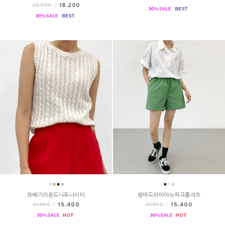
18,200
25,900
/
꽈배기라운드니트나시티
썸머드라이아노락크롭셔츠
15,400
15,400
21,900
/
21,900
/