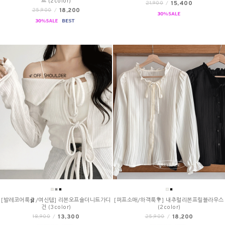
트 (2color)
15,400
21,900
/
18,200
25,900
/
[발레코어룩🩰/여신템] 리본오프숄더니트가디
[퍼프소매/하객룩💐] 내추럴리본프릴블라우스
건 (3color)
(2color)
13,300
18,200
18,900
/
25,900
/