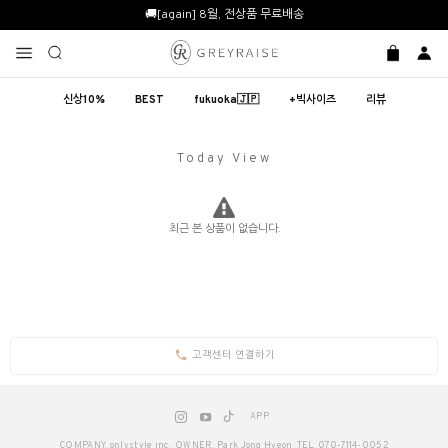
🚚[again] 8월, 전상품 무료배송
신상10%
BEST
fukuoka🇯🇵
+빅사이즈
리뷰
Today View
최근 본 상품이 없습니다.
고객센터 연결하기
APP
COMPANY. onlystyle inc.
OWNER. Park Jong Hyeon
TEL. 070-7114-0052