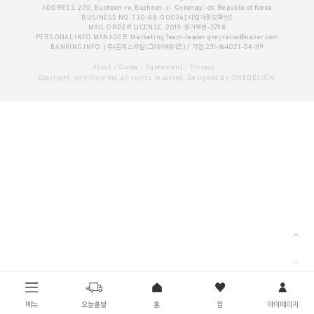
ADDRESS. 270, Bucheon-ro, Bucheon-si, Gyeonggi-do, Republic of Korea
BUSINESS NO. 730-88-00036
[사업자정보확인]
MAIL ORDER LICENSE. 2019-경기부천-2798
PERSONAL INFO MANAGER. Marketing Team-leader
greyraise@naver.com
BANKING INFO. (주)온리스타일(그레이레이즈) / 기업 231-164021-04-119
About
Guide
Agreement
Privacy
Copyright. onlystyle inc. all rights reserved. Designed By ONEDESIGN.
메뉴
오늘출발
홈
찜
마이페이지