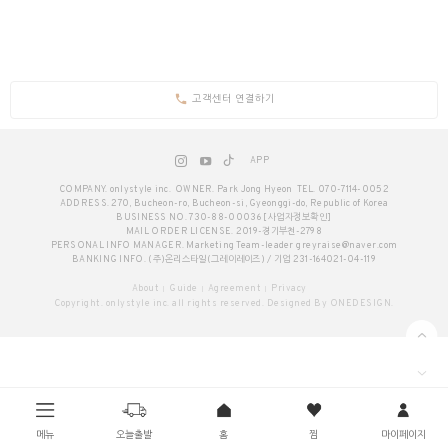
고객센터 연결하기
APP
COMPANY. onlystyle inc.
OWNER. Park Jong Hyeon
TEL. 070-7114-0052
ADDRESS. 270, Bucheon-ro, Bucheon-si, Gyeonggi-do, Republic of Korea
BUSINESS NO. 730-88-00036
[사업자정보확인]
MAIL ORDER LICENSE. 2019-경기부천-2798
PERSONAL INFO MANAGER. Marketing Team-leader
greyraise@naver.com
BANKING INFO. (주)온리스타일(그레이레이즈) / 기업 231-164021-04-119
About
Guide
Agreement
Privacy
Copyright. onlystyle inc. all rights reserved. Designed By ONEDESIGN.
메뉴
오늘출발
홈
찜
마이페이지