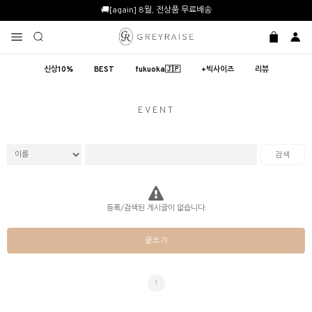
🚚[again] 8월, 전상품 무료배송
신상10%
BEST
fukuoka🇯🇵
+빅사이즈
리뷰
EVENT
검색
등록/검색된 게시글이 없습니다.
글쓰기
1