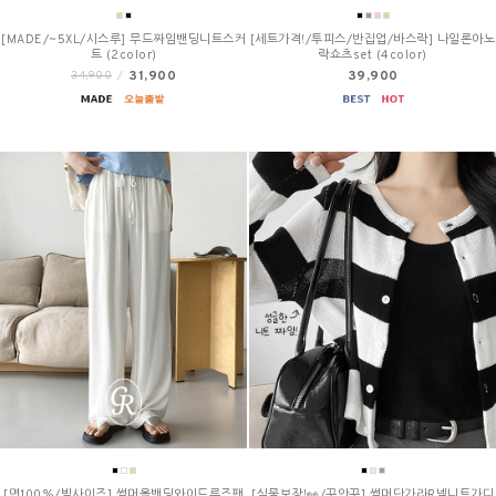
[MADE/~5XL/시스루] 무드짜임밴딩니트스커
[세트가격!/투피스/반집업/바스락] 나일론아노
트 (2color)
락쇼츠set (4color)
31,900
39,900
34,900
/
[면100%/빅사이즈] 썸머올밴딩와이드루즈팬
[실물보장!👀/꾸안꾸] 썸머단가라R넥니트가디