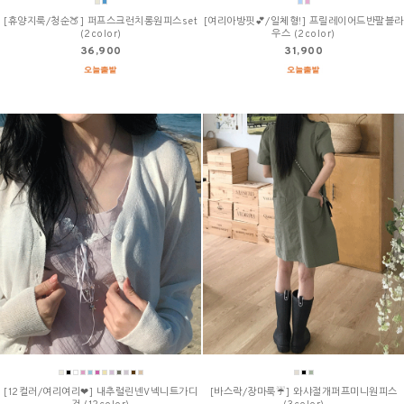
[휴양지룩/청순🍑] 퍼프스크런치롱원피스set
[여리아방핏💕/일체형!] 프릴레이어드반팔블라
(2color)
우스 (2color)
36,900
31,900
[12컬러/여리여리❤] 내추럴린넨V넥니트가디
[바스락/장마룩☔] 와샤절개퍼프미니원피스