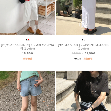
[PK/반오픈/스트라이프] 단가라벌룬카라반팔
[빅사이즈/바스락] 와샤양트임H맥시스커트
티 (3color)
(2color)
19,900
31,900
34,900
/