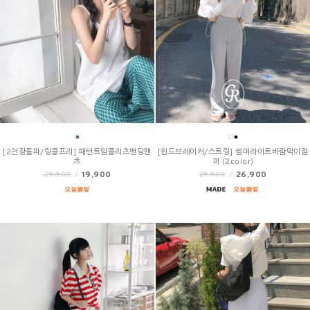
[2천장돌파/링클프리] 패턴트임플리츠밴딩팬
[윈드브레이커/스트링] 썸머라이트바람막이점
츠
퍼 (2color)
19,900
26,900
25,500
/
29,900
/