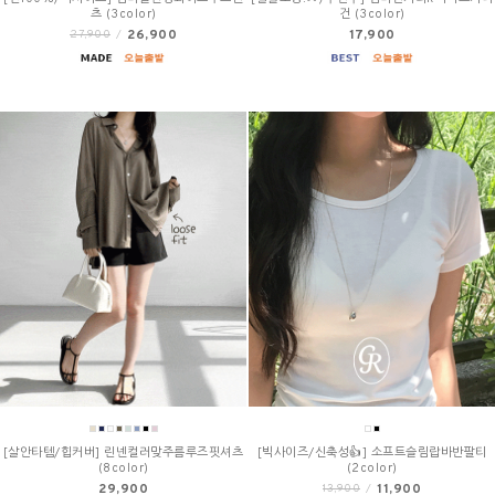
츠 (3color)
건 (3color)
26,900
17,900
27,900
/
[살안타템/힙커버] 린넨컬러맞주름루즈핏셔츠
[빅사이즈/신축성👍] 소프트슬림랍바반팔티
(8color)
(2color)
29,900
11,900
13,900
/