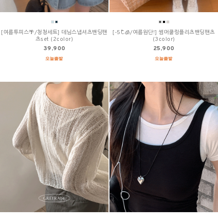
[여름투피스🌴/청청세트] 데님스냅셔츠밴딩팬
[-5˚C🧊/여름원단!] 썸머쿨링플리츠밴딩팬츠
츠set (2color)
(3color)
39,900
25,900