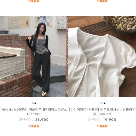
[쿨링🧊/트레이닝] 링클리본배색와이드롱팬츠
[여리여리🤍/러블리] 리본프릴셔링반팔블라우
(2color)
스 (3color)
26,900
19,900
29,900
/
21,900
/