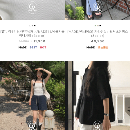
[🏆누적4만장/부유방커버/MADE] U넥골지슬
[MADE/빅사이즈] 카라핀턱반팔셔츠원피스
림나시티 (3color)
(3color)
11,900
49,900
14,900
/