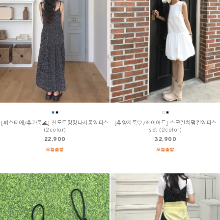
[뷔스티에/휴가룩🌊] 잔도트캉캉나시롱원피스
[휴양지룩🤍/레이어드] 스크런치펌킨원피스
(2color)
set (2color)
22,900
32,900