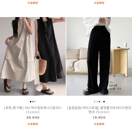
[포켓/휴가룩] 바스락셔링포켓나시원피스
[찰랑찰랑/허리스트랩] 쿨링플리츠와이드밴딩
(3color)
팬츠 (5color)
39,900
19,900