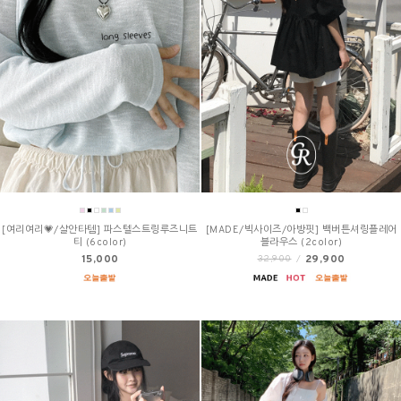
[여리여리💗/살안타템] 파스텔스트링루즈니트
[MADE/빅사이즈/아방핏] 백버튼셔링플레어
티 (6color)
블라우스 (2color)
15,000
29,900
32,900
/