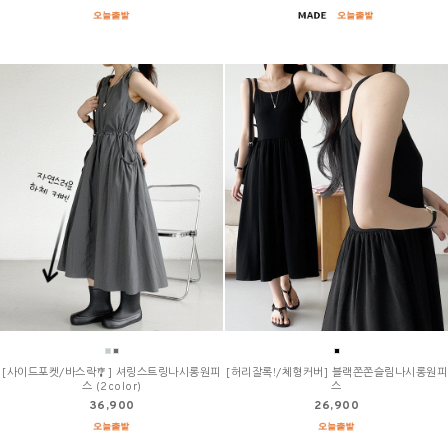
[사이드포켓/바스락🎐] 셔링스트링나시롱원피
[허리잘록!/체형커버] 블랙쫀쫀슬림나시롱원피
스 (2color)
스
36,900
26,900