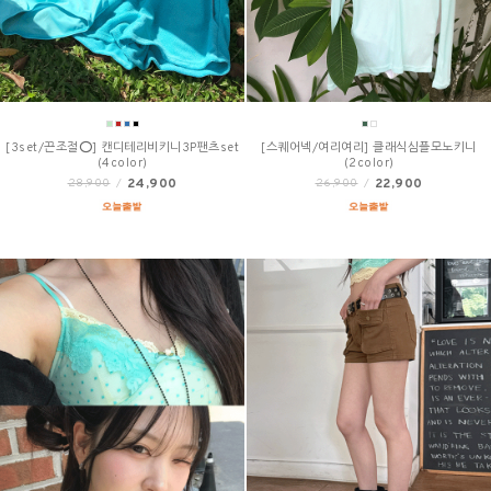
[3set/끈조절⭕] 캔디테리비키니3P팬츠set
[스퀘어넥/여리여리] 클래식심플모노키니
(4color)
(2color)
24,900
22,900
28,900
/
26,900
/