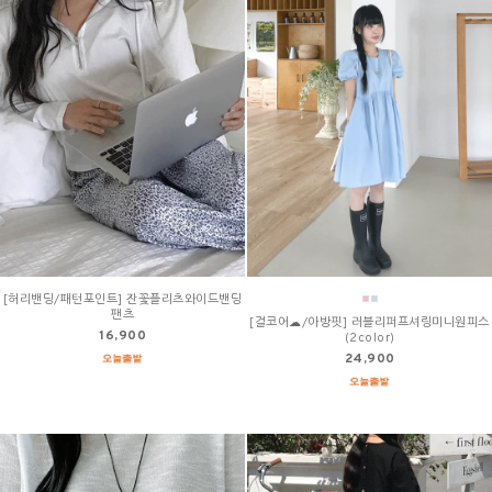
[허리밴딩/패턴포인트] 잔꽃플리츠와이드밴딩
팬츠
[걸코어☁/아방핏] 러블리퍼프셔링미니원피스
16,900
(2color)
24,900