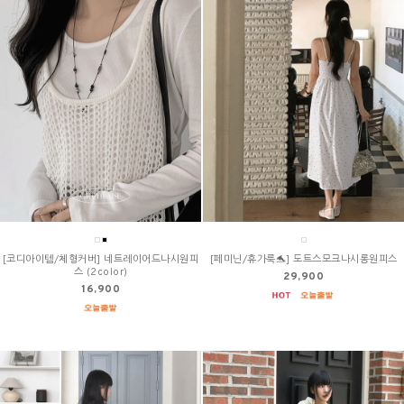
[코디아이템/체형커버] 네트레이어드나시원피
[페미닌/휴가룩🐬] 도트스모크나시롱원피스
스 (2color)
29,900
16,900