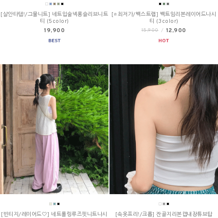
[살안타템!/그물니트] 네트입술넥롱슬리브니트
[⭐최저가/백스트랩] 백트임리본레이어드나시
티 (5color)
티 (3color)
19,900
12,900
15,900
/
[빈티지/레이어드🤍] 네트롤링루즈핏니트나시
[속옷프리!/크롭] 잔골지리본캡내장튜브탑