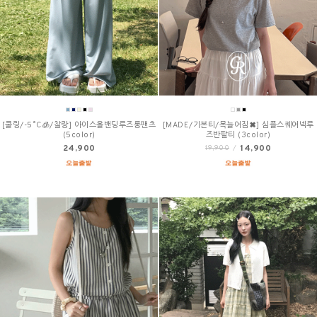
[쿨링/-5˚C🧊/찰랑] 아이스올밴딩루즈롱팬츠
[MADE/기본티/목늘어짐✖] 심플스퀘어넥루
(5color)
즈반팔티 (3color)
24,900
14,900
19,900
/