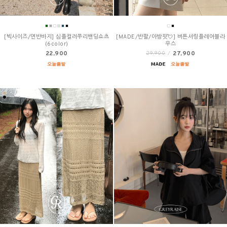
[빅사이즈/면반바지] 심플컬러쭈리밴딩쇼츠
[MADE/반팔/아방핏💘] 버튼셔링플레어블라
(6color)
우스
22,900
27,900
29,900
/