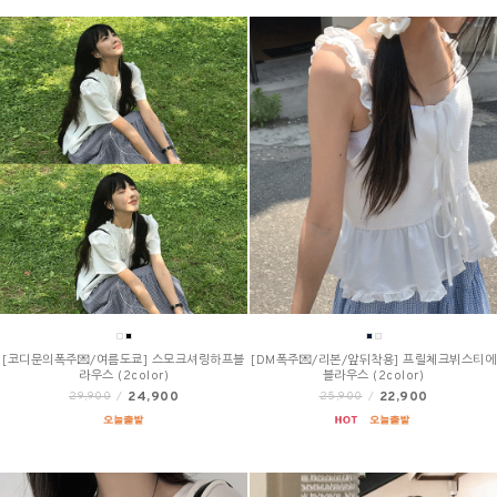
[코디문의폭주💌/여름도쿄] 스모크셔링하프블
[DM폭주💌/리본/앞뒤착용] 프릴체크뷔스티에
라우스 (2color)
블라우스 (2color)
24,900
22,900
29,900
/
25,900
/