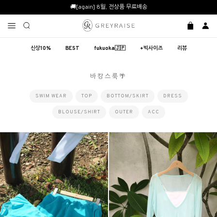
🚚[again] 8월, 전상품 무료배송
신상10%
BEST
fukuoka🇯🇵
+빅사이즈
리뷰
바캉스룩🌴
SWIM WEAR
TOP
BOTTOM/SKIRT
DRESS
BLOUSE/SHIRT
OUTER
ACC