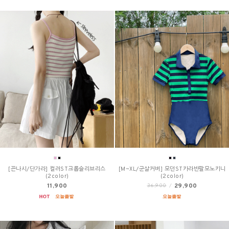
[끈나시/단가라] 컬러ST크롭슬리브리스
[M~XL/군살커버] 모던ST카라반팔모노키니
(2color)
(2color)
11,900
29,900
36,900
/