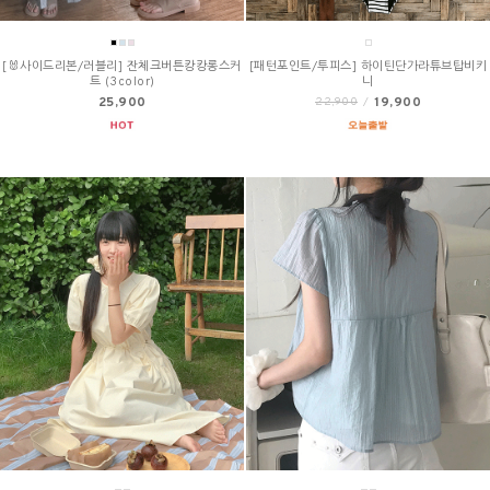
[🐰사이드리본/러블리] 잔체크버튼캉캉롱스커
[패턴포인트/투피스] 하이틴단가라튜브탑비키
트 (3color)
니
25,900
19,900
22,900
/