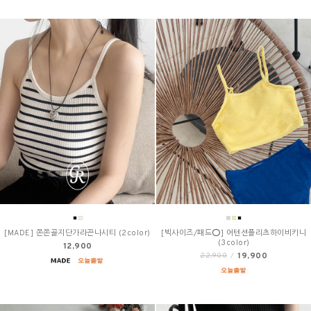
[MADE] 쫀쫀골지단가라끈나시티 (2color)
[빅사이즈/패드⭕] 어텐션플리츠하이비키니
(3color)
12,900
19,900
22,900
/