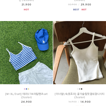
건 (12color)
(3color)
21,900
29,900
32,900
/
[M~XL/3set] 테리ST브라탑팬츠set
[이너템!/속옷프리] 골지슬림핏캡내장나시티
(3color)
(3color)
24,900
14,900
16,900
/