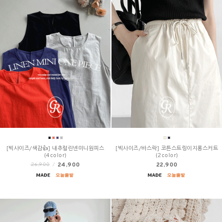
[빅사이즈/색감👍] 내추럴린넨미니원피스
[빅사이즈/바스락] 코튼스트링이지롱스커트
(4color)
(2color)
24,900
22,900
26,900
/