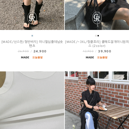
[MADE/난스판/청반바지] 미니멀심플데님숏
[MADE/~3XL/링클프리] 쿨패드절개미니원피
팬츠
스 (2color)
24,900
39,900
26,900
/
42,900
/