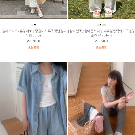
[슬리브리스/휴양지🍹] 링클나시루즈핏랩원피
[장마템☔/한여름까지!] 내추럴핀턱와이드밴딩
스 (2color)
팬츠 (4color)
26,900
25,500