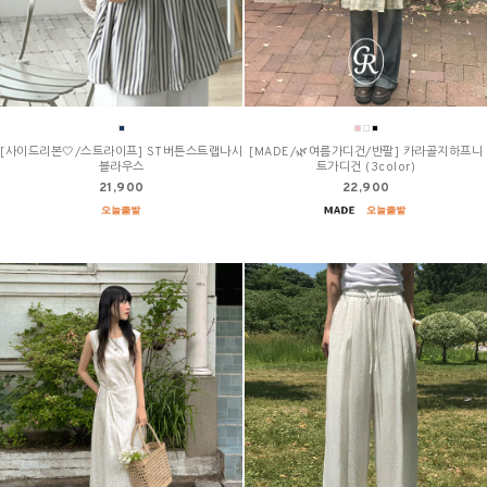
[사이드리본🤍/스트라이프] ST버튼스트랩나시
[MADE/🌿여름가디건/반팔] 카라골지하프니
블라우스
트가디건 (3color)
21,900
22,900