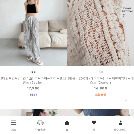
[패턴포인트/바캉스⛱] 스트라이프와이드밴딩
[활용도200%/레이어드] 크로셰브이넥니트베
팬츠 (2color)
스트 (2color)
17,900
16,900
메뉴
오늘출발
홈
찜
마이페이지