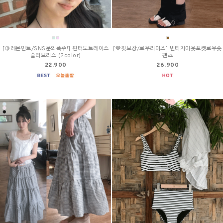
[🍋레몬민트/SNS문의폭주!] 핀터도트레이스
[🤎핏보장/로우라이즈] 빈티지아웃포켓로우숏
슬리브리스 (2color)
팬츠
22,900
26,900