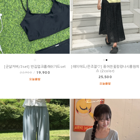
[군살커버/3set] 반집업크롭래쉬가드set
[레이어드/끈조절🤍] 퓨어잔꽃캉캉나시롱원피
스 (2color)
19,900
22,900
/
25,500