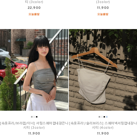
티 (3color)
(3color)
22,900
11,900
[속옷프리/브라캡/이너] 셔링스퀘어캡내장끈나
[속옷프리!/슬리브리스] 스퀘어넥셔링캡내장나
시티 (3color)
시티 (4color)
11,900
11,900