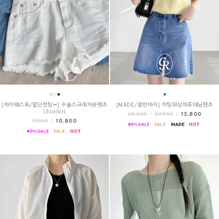
[하이웨스트/밑단컷팅✂] 수술스크래치숏팬츠
[MADE/청반바지] 커팅워싱하프데님팬츠
(3color)
13,800
25,500
/
22,900
/
10,800
17,900
/