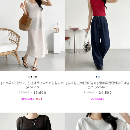
[시스루/스윔웨어] 린넨네트U넥커버업원피스
[링사원단/여름데님👖] 썸머투핀턱와이드데님
(4color)
팬츠 (2color)
19,600
24,500
27,900
/
34,900
/