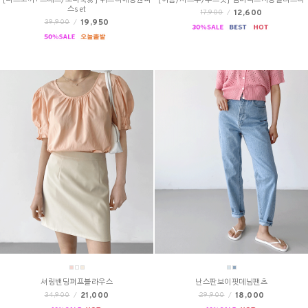
[니트조끼+드레스/소녀룩🌼] 뷔스티에롱원피
[여름/시스루/루즈핏] 썸머니트지롱슬리브티
스set
12,600
17,900
/
19,950
39,900
/
셔링밴딩퍼프블라우스
난스판보이핏데님팬츠
21,000
18,000
34,900
/
29,900
/