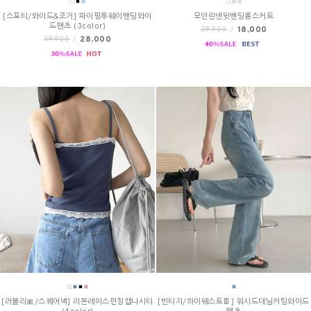
[스포티/와이드&조거] 파이핑투웨이밴딩와이
모던린넨뒷밴딩롱스커트
드팬츠 (3color)
18,000
29,900
/
28,000
39,900
/
[러블리🎀/스퀘어넥] 리본레이스펀칭캡나시티
[빈티지/하이웨스트👖] 워시드데님커팅와이드