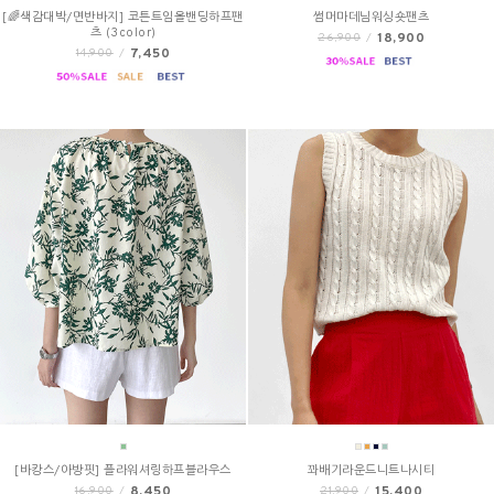
[🌈색감대박/면반바지] 코튼트임올밴딩하프팬
썸머마데님워싱숏팬츠
츠 (3color)
18,900
26,900
/
7,450
14,900
/
[바캉스/아방핏] 플라워셔링하프블라우스
꽈배기라운드니트나시티
8,450
15,400
16,900
/
21,900
/