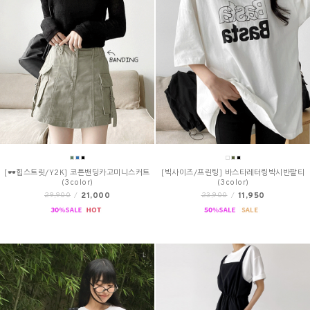
[🕶️힙스트릿/Y2K] 코튼밴딩카고미니스커트
[빅사이즈/프린팅] 바스타레터링박시반팔티
(3color)
(3color)
21,000
11,950
29,900
/
23,900
/