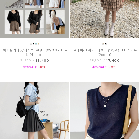
[하이퀄리티✨/시스루] 린넨부클V넥여리니트
[프레피/바지안감!] 체크캉캉셔링미니스커트
티 (4color)
(2color)
15,400
17,400
21,900
/
28,900
/