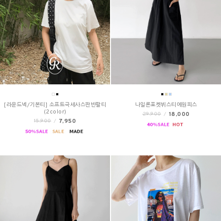
[라운드넥/기본티] 소프트극세사스판반팔티
나일론포켓뷔스티에원피스
(2color)
18,000
29,900
/
7,950
15,900
/