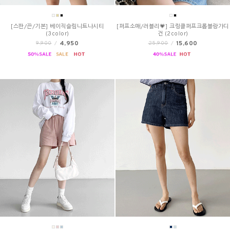
[스판/끈/기본] 베이직슬림니트나시티
[퍼프소매/러블리💗] 크링클퍼프크롭블랑가디
(3color)
건 (2color)
4,950
15,600
9,900
/
25,900
/