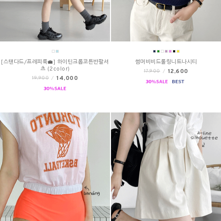
[스탠다드/프레피룩💼] 하이틴크롭코튼반팔셔
썸머비비드롤링니트나시티
츠 (2color)
12,600
17,900
/
14,000
19,900
/