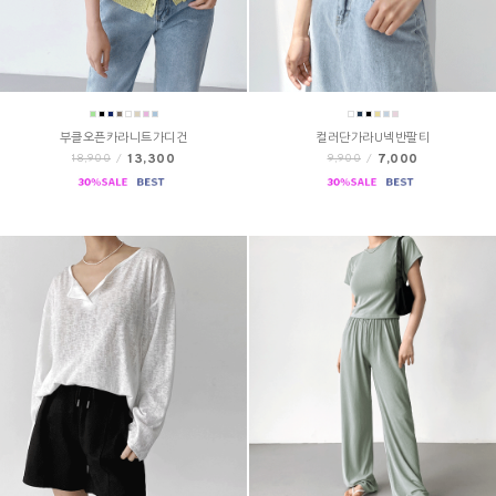
부클오픈카라니트가디건
컬러단가라U넥반팔티
13,300
7,000
18,900
/
9,900
/