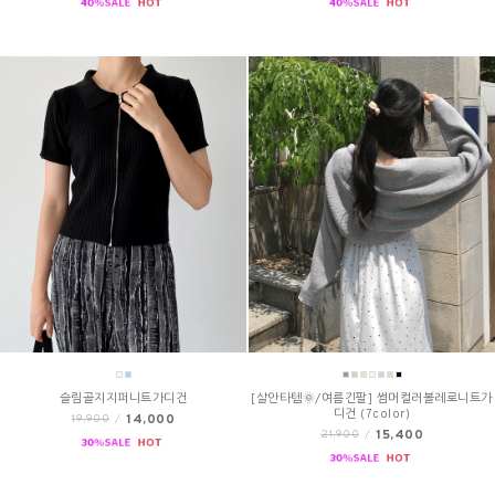
슬림골지지퍼니트가디건
[살안타템🌞/여름긴팔] 썸머컬러볼레로니트가
디건 (7color)
14,000
19,900
/
15,400
21,900
/