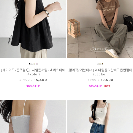
[레이어드/끈조절⭕] 나일론셔링V넥뷔스티에
[말라핏/기본티👀] 레터링골지랍바크롭반팔티
(4color)
(3color)
15,400
12,600
21,900
/
17,900
/