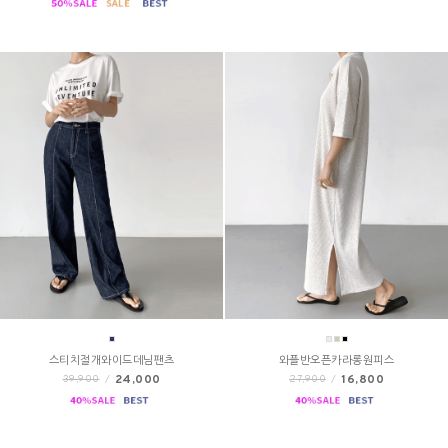
스티치절개와이드데님팬츠
와플반오픈카라롱원피스
24,000
16,800
39,900
/
27,900
/