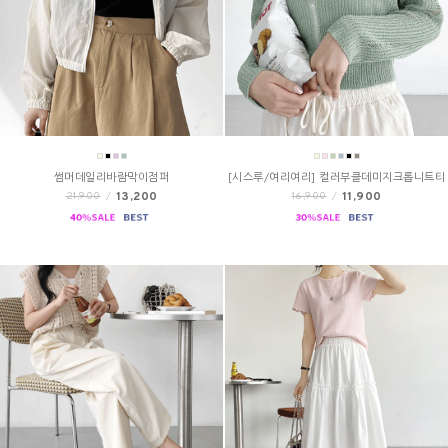
썸머데일리바람막이점퍼
[시스루/여리여리] 컬러부클데미지크롭니트티
13,200
11,900
21,900
/
16,900
/