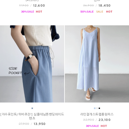
(4color)
팬츠
12,600
18,450
17,900
/
36,900
/
[자수포인트/하비추천!] 심플데님톤밴딩와이드
라인절개스트랩롱원피스
팬츠
23,100
32,900
/
13,950
27,900
/