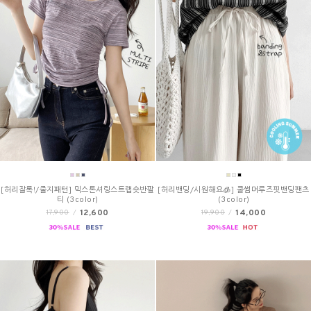
[허리잘록!/줄지패턴] 믹스톤셔링스트랩숏반팔
[허리밴딩/시원해요🧊] 쿨썸머루즈핏밴딩팬츠
티 (3color)
(3color)
12,600
14,000
17,900
/
19,900
/