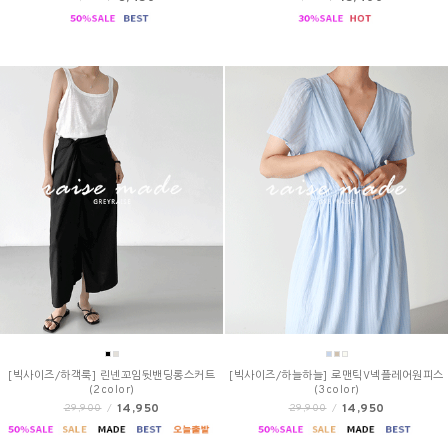
[빅사이즈/하객룩] 린넨꼬임뒷밴딩롱스커트
[빅사이즈/하늘하늘] 로맨틱V넥플레어원피스
(2color)
(3color)
14,950
14,950
29,900
/
29,900
/