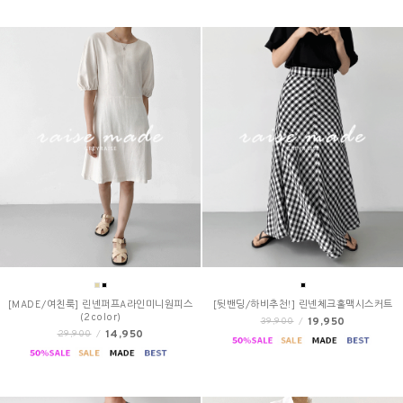
[MADE/여친룩] 린넨퍼프A라인미니원피스
[뒷밴딩/하비추천!] 린넨체크훌맥시스커트
(2color)
19,950
39,900
/
14,950
29,900
/