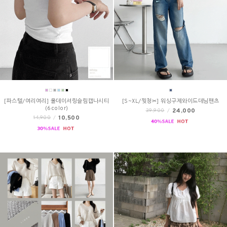
[파스텔/여리여리] 올데이셔링슬림캡나시티
[S~XL/찢청✂] 워싱구제와이드데님팬츠
(6color)
24,000
39,900
/
10,500
14,900
/