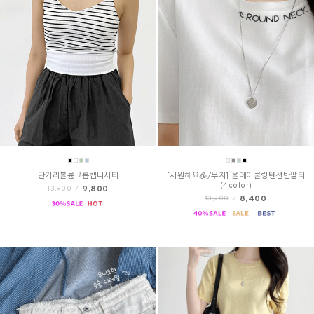
단가라볼륨크롭캡나시티
[시원해요🧊/무지] 올데이쿨링텐션반팔티
(4color)
9,800
13,900
/
8,400
13,900
/