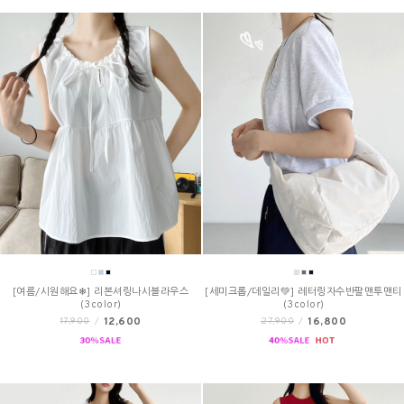
[여름/시원해요❄] 리본셔링나시블라우스
[세미크롭/데일리💚] 레터링자수반팔맨투맨티
(3color)
(3color)
12,600
16,800
17,900
/
27,900
/