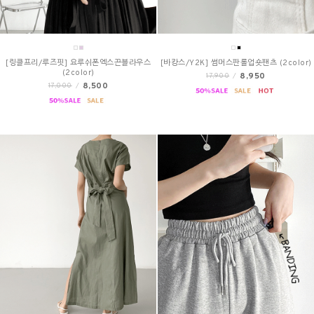
[링클프리/루즈핏] 요루쉬폰엑스끈블라우스
[바캉스/Y2K] 썸머스판롤업숏팬츠 (2color)
(2color)
8,950
17,900
/
8,500
17,000
/