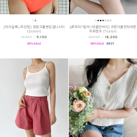
[허리잘록!/프린팅] 영문크롭밴딩캡나시티
[🌈무려7컬러!/여름반바지] 코튼더블핀턱버튼
(2color)
하프팬츠 (7color)
9,100
18,200
12,900
/
25,900
/