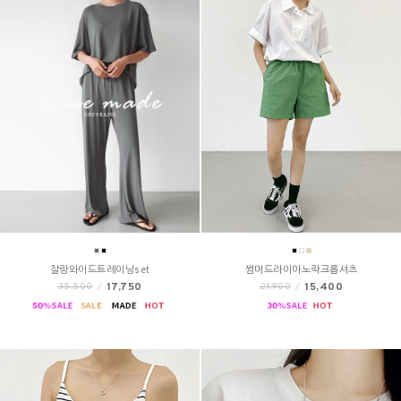
찰랑와이드트레이닝set
썸머드라이아노락크롭셔츠
17,750
15,400
35,500
/
21,900
/