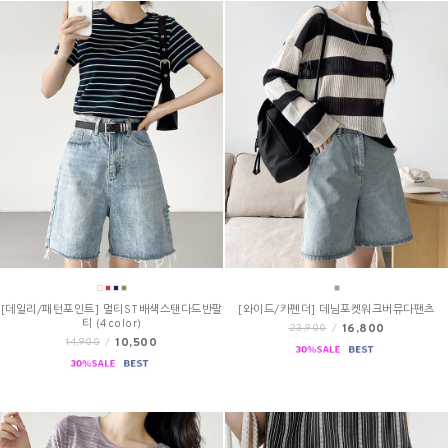
[데일리/패턴포인트] 멀티ST배색스탠다드반팔
[와이드/카펜더] 데님포켓워크버뮤다팬츠
티 (4color)
16,800
23,900
/
10,500
14,900
/