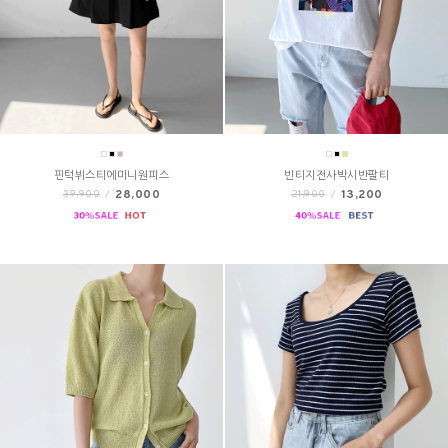
핀턱뷔스티에미니원피스
빈티지전사박시반팔티
28,000
13,200
39,900
/
21,900
/