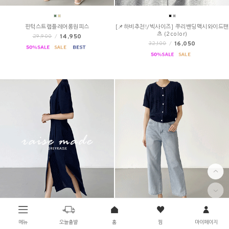
핀턱스트랩플레어롱원피스
[📌하비추천!/빅사이즈] 쭈리밴딩맥시와이드팬
츠 (2color)
14,950
29,900
/
16,050
32,100
/
메뉴
오늘출발
홈
찜
마이페이지