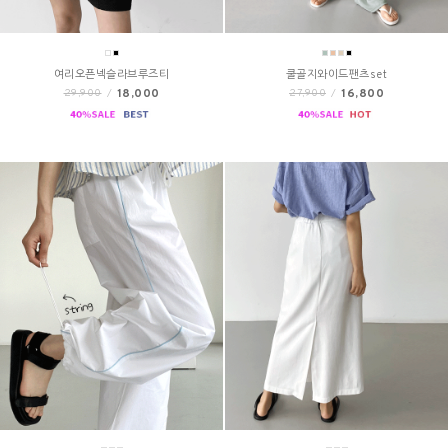
여리오픈넥슬라브루즈티
쿨골지와이드팬츠set
18,000
16,800
29,900
/
27,900
/