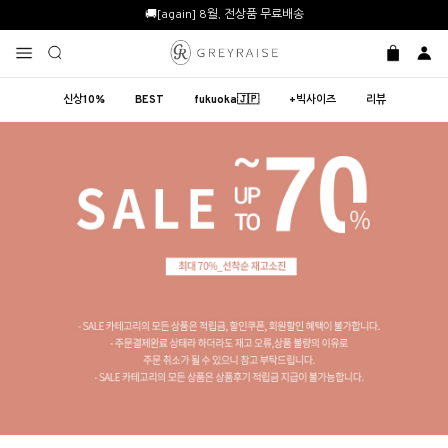
🚚[again] 8월, 전상품 무료배송
신상10%
BEST
fukuoka🇯🇵
+빅사이즈
리뷰