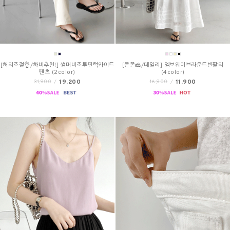
[허리조절👌/하비추천!] 썸머비조투핀턱와이드
[쫀쫀🧀/데일리] 엠보웨이브라운드반팔티
팬츠 (2color)
(4color)
19,200
11,900
31,900
/
16,900
/