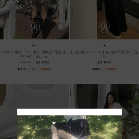
[MADE/빅사이즈/아방핏] 백버튼셔링플레어
[기본&롱ver/S~2XL] 썸머블랙코튼와이드팬
블라우스 (2color)
츠
29,900
29,900
32,900
/