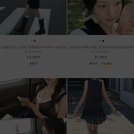
[여름원단🤍/리본] 링클체크하이넥나시블라우
[🌼여름하객룩/텐셀] 링클여리타이반팔블라우
스 (2color)
스 (3color)
23,900
31,900