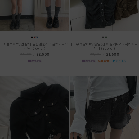
[🐰벨트세트/안감o] 펌킨벌룬체크벨트미니스
[🐰부유방커버/슬림핏] 워싱데미지V넥카라나
커트 (3color)
시티 (2color)
22,500
21,600
24,900
/
23,900
/