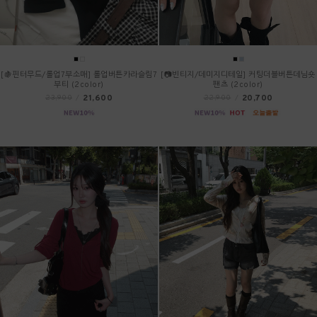
[🍇핀터무드/롤업7부소매] 롤업버튼카라슬림7
[📷빈티지/데미지디테일] 커팅더블버튼데님숏
부티 (2color)
팬츠 (2color)
21,600
20,700
23,900
/
22,900
/