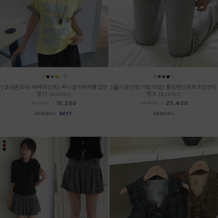
[🍋레몬코어/배색포인트] 써니컬러배색롤업반
[🥝기장선택/데일리템] 폴딩팬던트부츠컷밴딩
팔티 (6color)
팬츠 (5color)
15,300
23,400
16,900
/
25,900
/