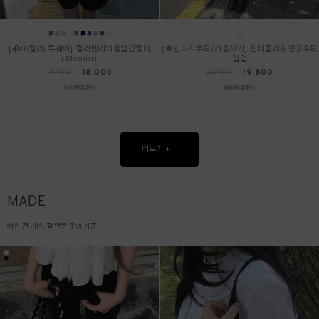
[🥀10컬러/투웨이] 컬러헨리넥롤업긴팔티
[🍓빈티지무드/가을까지] 핀터플라워펀칭후드
(10color)
집업
18,000
19,800
19,900
/
21,900
/
더보기 +
MADE
예쁜 건 기본, 잘 만든 옷의 기준