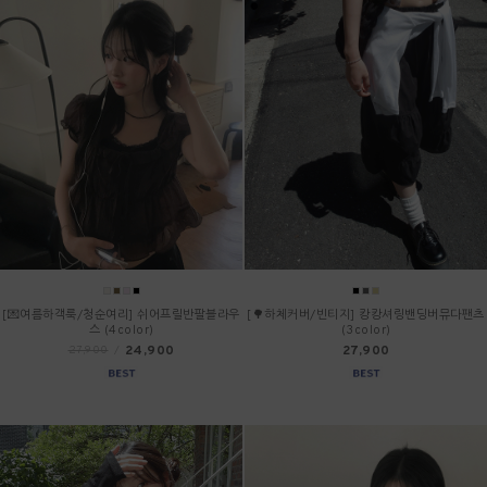
[💌여름하객룩/청순여리] 쉬어프릴반팔블라우
[🌳하체커버/빈티지] 캉캉셔링밴딩버뮤다팬츠
스 (4color)
(3color)
24,900
27,900
27,900
/