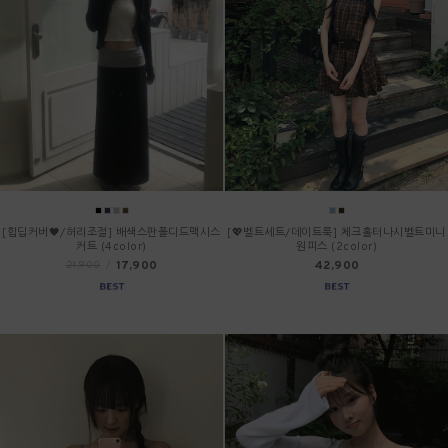
[힙딥커버🖤/허리조절] 배색스판폴디드맥시스
[💖벨트세트/데이트룩] 체크홀터나시벨트미니
커트 (4color)
원피스 (2color)
17,900
42,900
21,900
/