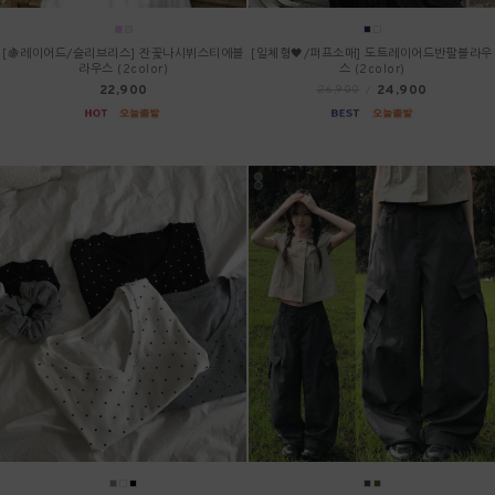
[🍇레이어드/슬리브리스] 잔꽃나시뷔스티에블
[일체형🖤/퍼프소매] 도트레이어드반팔블라우
라우스 (2color)
스 (2color)
22,900
24,900
26,900
/