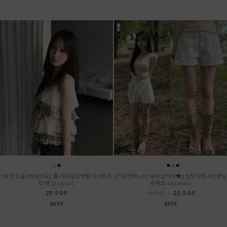
[🌼끈조절/레이어드] 플라워체크언발나시뷔스
[기장선택ver/승마살커버🖤] 탄탄코튼A인밴딩
티에 (2color)
숏팬츠 (4color)
25,900
22,900
25,900
/