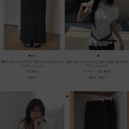
[🖤롱기장/스트라이프] 데일리단가라밴딩맥시
[벨트세트/드레이프🐰] 원숄더언발카울넥블라
스커트 (3color)
우스 (2color)
19,900
21,900
24,900
/