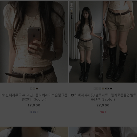
[🌹빈티지무드/페미닌] 플라워레이스슬림크롭
[📷허벅지삭제핏/벨트세트] 컬러코튼롤업벨트
반팔티 (3color)
숏팬츠 (7color)
17,900
27,900