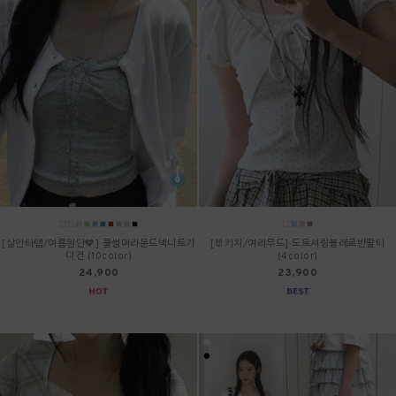
[살안타템/여름원단💙] 쿨썸머라운드넥니트가
[🐰키치/여리무드] 도트셔링볼레로반팔티
디건 (10color)
(4color)
24,900
23,900