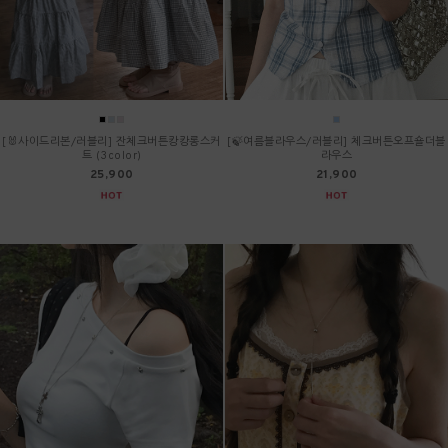
[🐰사이드리본/러블리] 잔체크버튼캉캉롱스커
[🍃여름블라우스/러블리] 체크버튼오프숄더블
트 (3color)
라우스
25,900
21,900