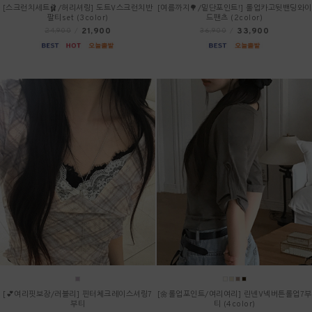
[스크런치세트🩰/허리셔링] 도트V스크런치반
[여름까지🌳/밑단포인트!] 롤업카고뒷밴딩와이
팔티set (3color)
드팬츠 (2color)
21,900
33,900
24,900
/
36,900
/
[💕여리핏보장/러블리] 핀터체크레이스셔링7
[🌼롤업포인트/여리여리] 린넨V넥버튼롤업7부
부티
티 (4color)