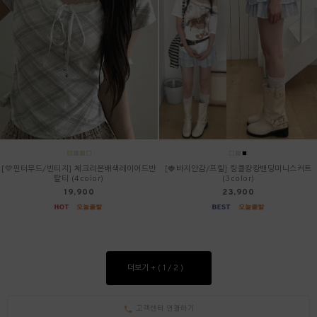
[💛핀터무드/빈티지] 체크리본배색레이어드반
[🍓바지안감/프릴] 링클캉캉밴딩미니스커트
팔티 (4color)
(3color)
19,900
23,900
더보기 + (
/
)
1
2
고객센터 연결하기