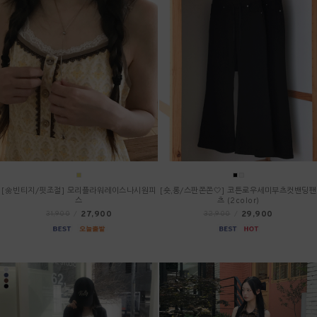
[🌼빈티지/핏조절] 모리플라워레이스나시원피
[숏,롱/스판쫀쫀🤍] 코튼로우세미부츠컷밴딩팬
스
츠 (2color)
27,900
29,900
31,900
/
32,900
/