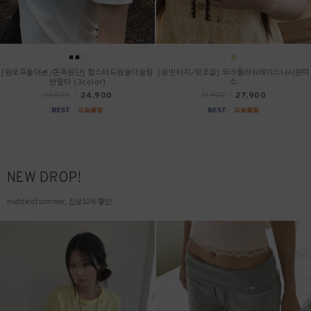
[원오프숄더🍧/쫀득원단] 힙스터드원숄더슬림
[🌼빈티지/핏조절] 모리플라워레이스나시원피
반팔티 (3color)
스
24,900
27,900
26,900
/
31,900
/
NEW DROP!
middle of summer, 신상 10% 할인!