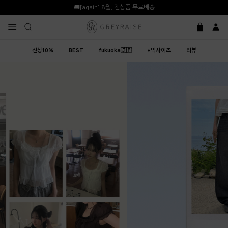
🚚[again] 8월, 전상품 무료배송
신상10%
BEST
fukuoka🇯🇵
+빅사이즈
리뷰