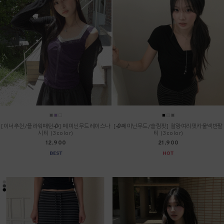
[이너추천/플라워패턴🥀] 페미닌무드레이스나
[🥀페미닌무드/슬림핏] 찰랑여리핏카울넥반팔
시티 (3color)
티 (3color)
12,900
21,900