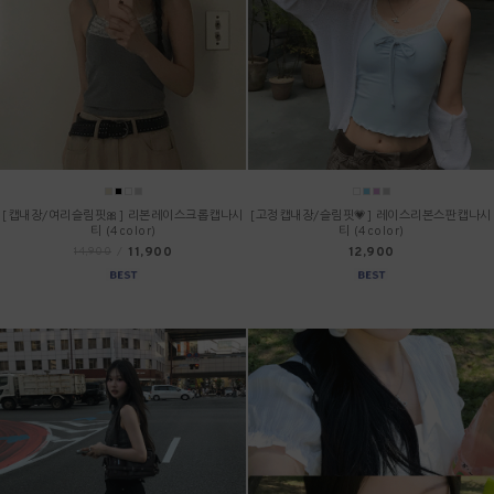
[캡내장/여리슬림핏🎀] 리본레이스크롭캡나시
[고정캡내장/슬림핏💗] 레이스리본스판캡나시
티 (4color)
티 (4color)
11,900
12,900
14,900
/