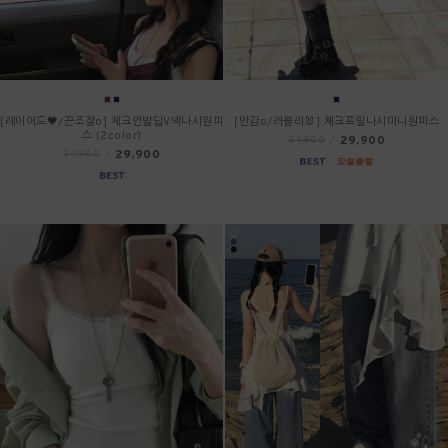
[레이어드🖤/끈조절o] 체크언발딥V넥나시원피
[안감o/러블리🐰] 체크프릴나시미니원피스
스 (2color)
29,900
34,900
/
29,900
34,900
/