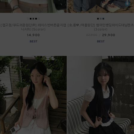
[캡고정/부드러운원단💭] 레이스반버튼골지캡
[숏,롱💙/여름원단] 썸머인밴딩와이드데님팬츠
나시티 (5color)
(3color)
14,900
29,900
32,900
/