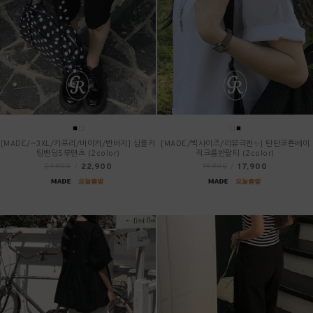
[MADE/~3XL/카프리/바이커/반바지] 심플커
[MADE/빅사이즈/리뷰극찬✨] 탄탄코튼베이
팅밴딩5부팬츠 (2color)
직크롭반팔티 (2color)
22,900
17,900
24,900
/
19,900
/