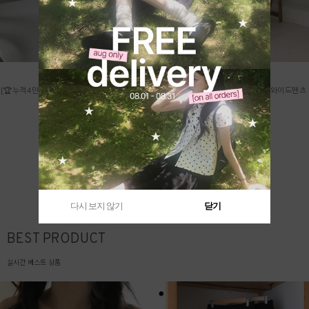
[🏆누적4만장/부유방커버/MADE] U넥골지슬
[~3XL/바스락🌿] 콜드핀턱뒷밴딩와이드팬츠
림나시티 (3color)
(3color)
11,900
39,900
14,900
/
더보기 +
다시 보지 않기
닫기
BEST PRODUCT
실시간 베스트 상품