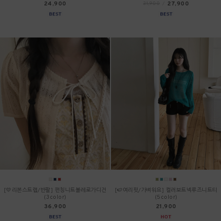
24,900
27,900
31,900
/
[💛리본스트랩/반팔] 펀칭니트볼레로가디건
[🍉여리핏/가벼워요] 컬러보트넥루즈니트티
(3color)
(5color)
36,900
21,900