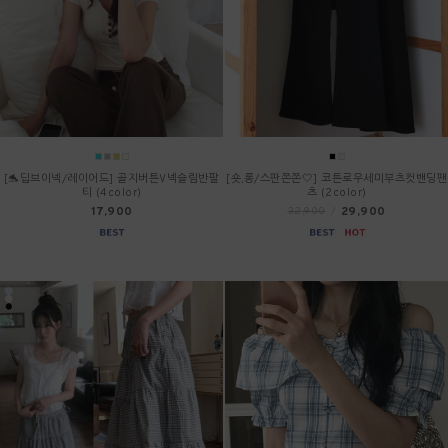
[🐬딥브이넥/레이어드] 골지버튼V넥슬림반팔
[숏,롱/스판쫀쫀🤍] 코튼로우세미부츠컷밴딩팬
티 (4color)
츠 (2color)
17,900
29,900
32,900
/